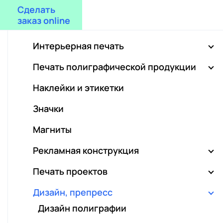
Сделать
заказ online
Интерьерная печать
Печать на самоклеющейся пленке
Печать полиграфической продукции
Печать на баннерной ткани
Визитки
Наклейки и этикетки
Печать на бумаге
Листовки
Значки
Печать на холсте
Буклеты
Магниты
Модульные картины
Меню
Рекламная конструкция
Широкоформатная печать
Каталоги
Стенды
Печать проектов
Печать на перфорированной пленке
Календари
Таблички
Печать студенческих проектов
Дизайн, препресс
Блокноты
Уголки потребителя
Печать чертежей
Дизайн полиграфии