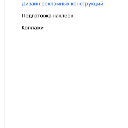
Открытки
Роллапы
Дизайн рекламных конструкций
Приглашения
Подготовка наклеек
Папки
Коллажи
Дипломы и грамоты