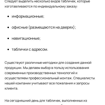
Следует выделить несколько видов табличек, которые
Печать на перфорированной пленке
Календари
Таблички
изготавливаются по индивидуальному заказу:
Блокноты
Уголки потребителя
информационные;
Открытки
Роллапы
офисные (размещаются на дверях);
Приглашения
Печать проектов
навигационные;
Печать студенческих проектов
Папки
Дизайн, препресс
таблички с адресом.
Печать чертежей
Дизайн полиграфии
Дипломы и грамоты
Существуют различные методики для создания данной
Дизайн рекламных конструкций
продукции. Мы делаем выбор в пользу использования
Подготовка наклеек
современных производственных технологий и
осуществляем профессиональный монтаж. Специалисты
Коллажи
нашей компании учитывают все пожелания и запросы
клиента.
На сегодняшний день для табличек, выполненных из