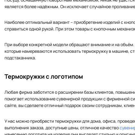
является более надёжным. Он исключает случайное проливание
Наиболее оптимальный вариант – приобретение изделий с кноп
справиться одной рукой. При этом товары с кнопочным механи
При выборе конкретной модели обращают внимание и на объём.
которые намереваются использовать термокружку в машине, с
подстаканника.
Термокружки с логотипом
Любая фирма заботится о расширении базы клиентов, повышени
помогает использование сувенирной продукции с фирменной си
сайте, вы сделаете отличный подарок своим сотрудникам, клие
У нас можно приобрести термокружки для дома, офиса, провед
выполнения заказа, доступные цены, отличное качество
сувени
нанесению логотипа на изделия они выглядят стильно и оригин