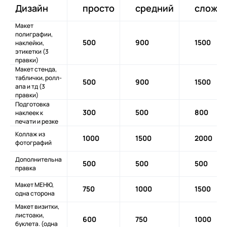
Дизайн
просто
средний
сложн
Макет
полиграфии,
500
900
1500
наклейки,
этикетки (3
правки)
Макет стенда,
таблички, ролл-
500
900
1500
апа и тд (3
правки)
Подготовка
300
500
800
наклеек к
печати и резке
Коллаж из
1000
1500
2000
фотографий
Дополнительна
500
500
500
правка
Макет МЕНЮ,
750
1000
1500
одна сторона
Макет визитки,
листоаки,
600
750
1000
буклета. (одна