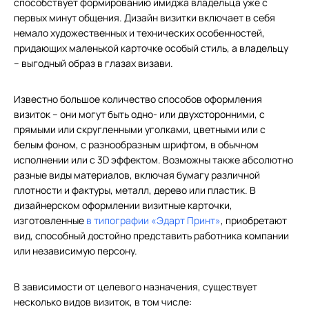
способствует формированию имиджа владельца уже с
первых минут общения. Дизайн визитки включает в себя
Открытки
Роллапы
Дизайн рекламных конструкций
немало художественных и технических особенностей,
придающих маленькой карточке особый стиль, а владельцу
Приглашения
Подготовка наклеек
– выгодный образ в глазах визави.
Папки
Коллажи
Известно большое количество способов оформления
Дипломы и грамоты
визиток – они могут быть одно- или двухсторонними, с
прямыми или скругленными уголками, цветными или с
белым фоном, с разнообразным шрифтом, в обычном
исполнении или с 3D эффектом. Возможны также абсолютно
разные виды материалов, включая бумагу различной
плотности и фактуры, металл, дерево или пластик. В
дизайнерском оформлении визитные карточки,
изготовленные
в типографии «Эдарт Принт»
, приобретают
вид, способный достойно представить работника компании
или независимую персону.
В зависимости от целевого назначения, существует
несколько видов визиток, в том числе: