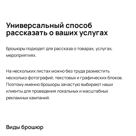
Печать на перфорированной пленке
Календари
Таблички
Печать студенческих проектов
Дизайн, препресс
Блокноты
Уголки потребителя
Печать чертежей
Дизайн полиграфии
Универсальный способ
рассказать о ваших услугах
Открытки
Роллапы
Дизайн рекламных конструкций
Приглашения
Подготовка наклеек
Брошюры подходят для рассказа о товарах, услугах,
мероприятиях.
Папки
Коллажи
На нескольких листах можно без труда разместить
Дипломы и грамоты
несколько фотографий, текстовых и графических блоков.
Поэтому именно брошюры зачастую выбирают наши
клиенты для проведения локальных и масштабных
рекламных кампаний.
Виды брошюр